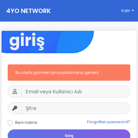
4YO NETWORK
Katıl
giriş
Bu sayfa görmek için kaydolmanız gerekir
Forgotten password?
Beni hatırla
Giriş