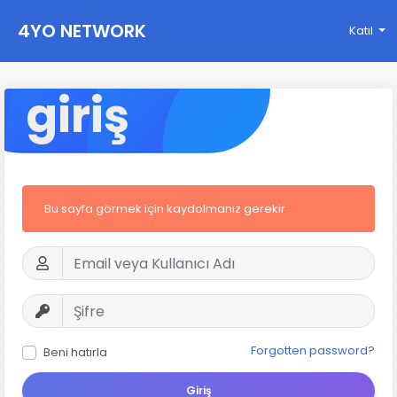
4YO NETWORK
Katıl
giriş
Bu sayfa görmek için kaydolmanız gerekir
Forgotten password?
Beni hatırla
Giriş