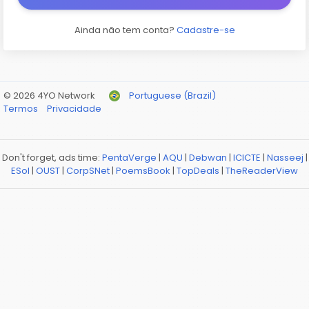
Ainda não tem conta?
Cadastre-se
© 2026 4YO Network
Portuguese (Brazil)
Termos
Privacidade
Don't forget, ads time:
PentaVerge
|
AQU
|
Debwan
|
ICICTE
|
Nasseej
|
ESol
|
OUST
|
CorpSNet
|
PoemsBook
|
TopDeals
|
TheReaderView