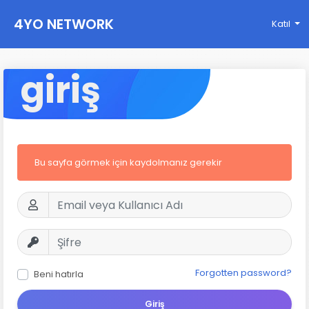
4YO NETWORK
Katıl
giriş
Bu sayfa görmek için kaydolmanız gerekir
Forgotten password?
Beni hatırla
Giriş