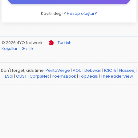
Kayıtlı değil?
Hesap oluştur?
© 2026 4YO Network
Turkish
Koşullar
Gizlilik
Don't forget, ads time:
PentaVerge
|
AQU
|
Debwan
|
ICICTE
|
Nasseej
|
ESol
|
OUST
|
CorpSNet
|
PoemsBook
|
TopDeals
|
TheReaderView