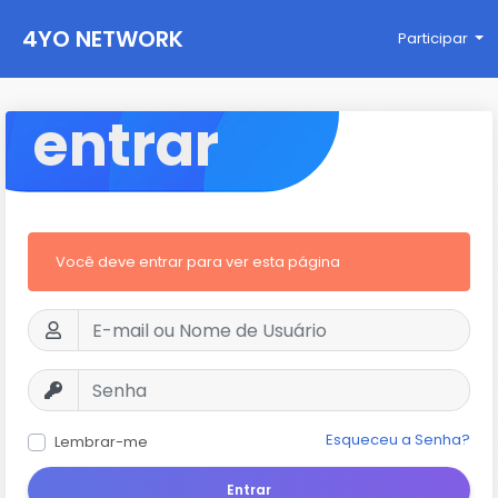
4YO NETWORK
Participar
entrar
Você deve entrar para ver esta página
Esqueceu a Senha?
Lembrar-me
Entrar