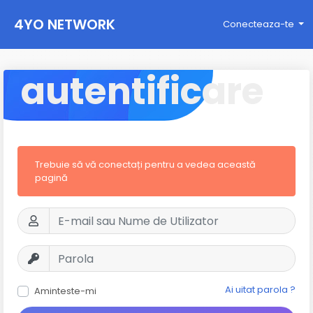
4YO NETWORK
Conecteaza-te
autentificare
Trebuie să vă conectați pentru a vedea această
pagină
Ai uitat parola ?
Aminteste-mi