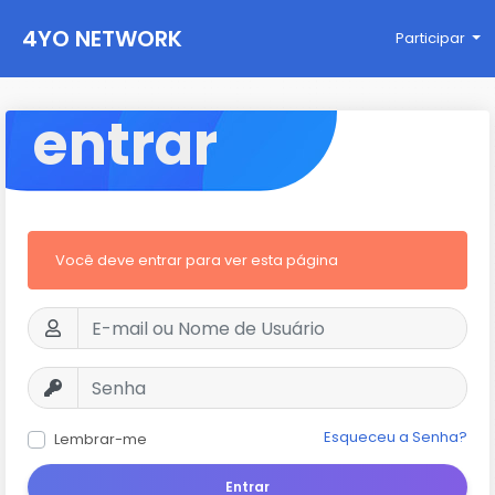
4YO NETWORK
Participar
entrar
Você deve entrar para ver esta página
Esqueceu a Senha?
Lembrar-me
Entrar