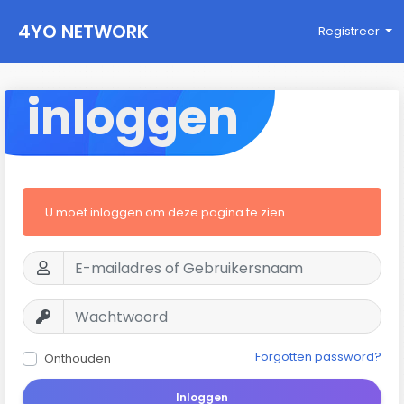
4YO NETWORK
Registreer
inloggen
U moet inloggen om deze pagina te zien
Forgotten password?
Onthouden
Inloggen