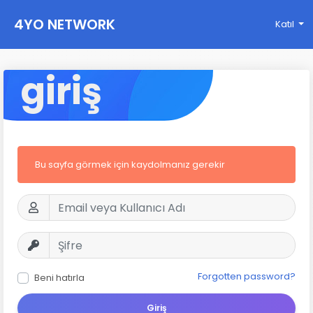
4YO NETWORK
Katıl
giriş
Bu sayfa görmek için kaydolmanız gerekir
Forgotten password?
Beni hatırla
Giriş